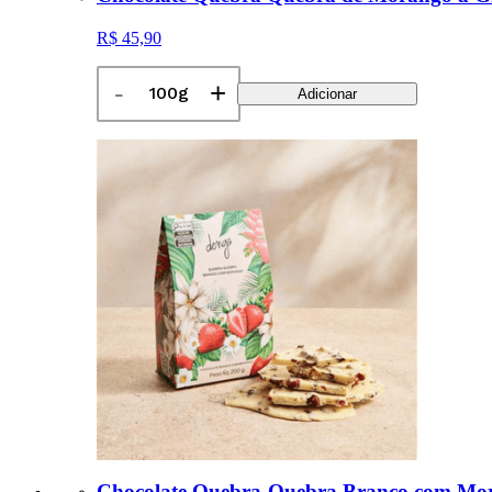
R$ 45,90
-
+
Adicionar
Chocolate Quebra-Quebra Branco com Mor