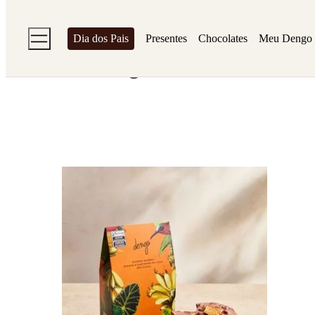
Home
Chocolates
Outros Dengos
Dia dos Pais
Presentes
Chocolates
Meu Dengo
Outros Dengos