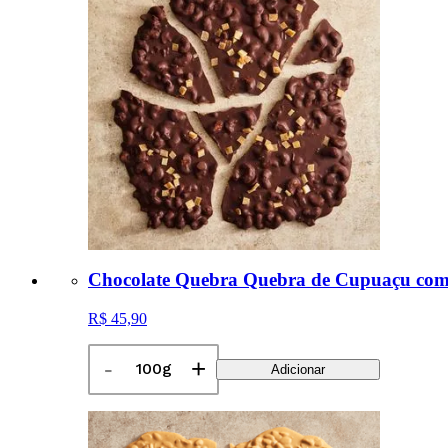
Chocolate Quebra Quebra de Cupuaçu com 
R$ 45,90
-
+
Adicionar