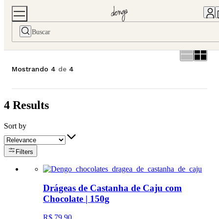
Home
Chocolates
Pepitas e Drágeas
Pepitas e Drágeas
Mostrando
4
de
4
4
Results
Sort by
Filters
Drágeas de Castanha de Caju com
Chocolate | 150g
R$ 79,90