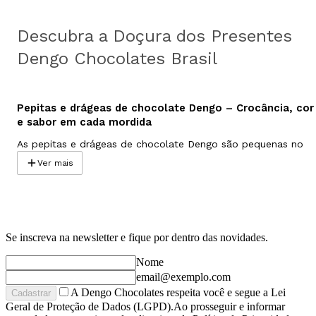
Descubra a Doçura dos Presentes
Dengo Chocolates Brasil
Pepitas e drágeas de chocolate Dengo – Crocância, cor
e sabor em cada mordida
As pepitas e drágeas de chocolate Dengo são pequenas no
tamanho, mas enormes em sabor. Feitas com cacau 100%
Ver mais
brasileiro e ingredientes naturais cuidadosamente selecionado
elas unem crocância, cremosidade e muita personalidade em
cada porção.
Produzidas de forma artesanal, nossas pepitas e drágeas são
perfeitas para quem busca um snack saboroso, divertido e
Se inscreva na newsletter e fique por dentro das novidades.
cheio de brasilidade, seja para acompanhar o café, adoçar a
Nome
rotina ou compartilhar em momentos leves.
email@exemplo.com
A Dengo Chocolates respeita você e segue a Lei
Cadastrar
O encanto das pepitas de chocolate Dengo
Geral de Proteção de Dados (LGPD).Ao prosseguir e informar